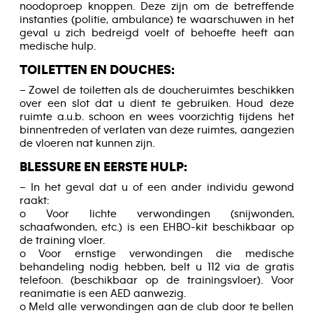
noodoproep knoppen. Deze zijn om de betreffende
instanties (politie, ambulance) te waarschuwen in het
geval u zich bedreigd voelt of behoefte heeft aan
medische hulp.
TOILETTEN EN DOUCHES:
– Zowel de toiletten als de doucheruimtes beschikken
over een slot dat u dient te gebruiken. Houd deze
ruimte a.u.b. schoon en wees voorzichtig tijdens het
binnentreden of verlaten van deze ruimtes, aangezien
de vloeren nat kunnen zijn.
BLESSURE EN EERSTE HULP:
– In het geval dat u of een ander individu gewond
raakt:
o Voor lichte verwondingen (snijwonden,
schaafwonden, etc.) is een EHBO-kit beschikbaar op
de training vloer.
o Voor ernstige verwondingen die medische
behandeling nodig hebben, belt u 112 via de gratis
telefoon. (beschikbaar op de trainingsvloer). Voor
reanimatie is een AED aanwezig.
o Meld alle verwondingen aan de club door te bellen